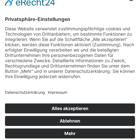
Anke & Silvio Braun
Hof-Kleinpommern
Neu Mistorf 8
18276 Mistorf
DATENSCHUTZ
Telefon
038453-20508
Fax
038453-20508
Mobil
01520-8511581